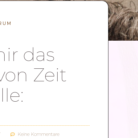
RUM
ir das
on Zeit
lle:
7
Keine Kommentare