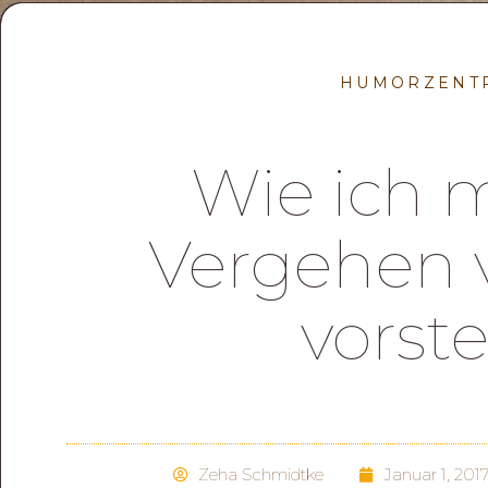
HUMORZENT
Wie ich m
Vergehen v
vorste
Zeha Schmidtke
Januar 1, 201