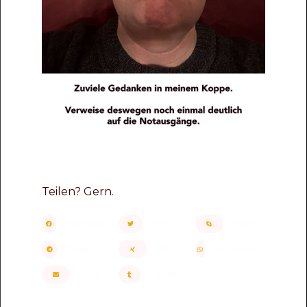
Teilen? Gern.
Facebook
Twitter
Skype
Telegram
XING
WhatsApp
Email
Tumblr